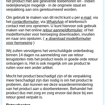
het product met alle geleverde toebehoren en - indien
redelijkerwijze mogelijk - in de originele staat en
verpakking aan ons geretourneerd worden.
Om gebruik te maken van dit recht kunt u per
e-mail
, via
het
contactformulier
, via
WhatsApp
of telefonisch
contact met ons opnemen. U kunt hiervoor ook gebruik
maken van het online
retour aanmeldformulier
, of het
modelformulier voor herroeping downloaden, invullen
en naar ons opsturen. (
download modelformulier
➤
voor herroeping
)
Wij zullen vervolgens het verschuldigde orderbedrag
binnen 14 dagen na aanmelding van uw retour
terugstorten mits het product reeds in goede orde retour
ontvangen is. Het is ook mogelijk om uw product te
ruilen voor een ander artikel.
Mocht het product beschadigd zijn of de verpakking
meer beschadigd zijn dan nodig is om het product te
proberen, dan kunnen we deze waardevermindering
van het product aan u doorberekenen. Behandel het
product dus met zorg en zorg ervoor dat deze bij een
retour goed verpakt is.