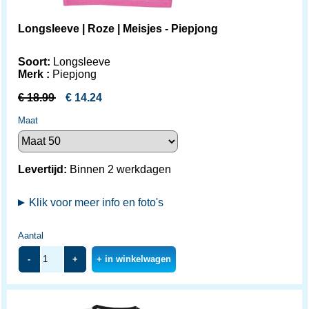
Longsleeve | Roze | Meisjes - Piepjong
Soort:
Longsleeve
Merk :
Piepjong
€
18.99
€
14.24
Maat
Levertijd:
Binnen 2 werkdagen
Klik voor meer info en foto's
Aantal
-
+
+ in winkelwagen