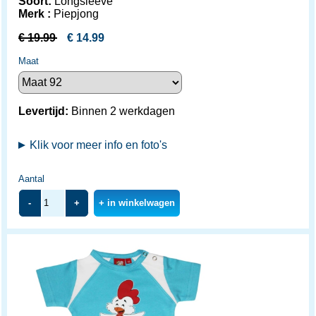
Soort:
Longsleeve
Merk :
Piepjong
€
19.99
€
14.99
Maat
Levertijd:
Binnen 2 werkdagen
Klik voor meer info en foto's
Aantal
-
+
+ in winkelwagen