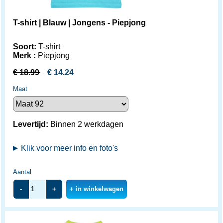
T-shirt | Blauw | Jongens - Piepjong
Soort:
T-shirt
Merk :
Piepjong
€
18.99
€
14.24
Maat
Levertijd:
Binnen 2 werkdagen
Klik voor meer info en foto's
Aantal
-
+
+ in winkelwagen