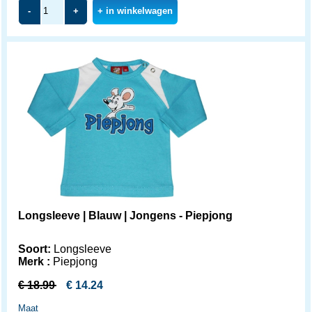
-
+
+ in winkelwagen
Longsleeve | Blauw | Jongens - Piepjong
Soort:
Longsleeve
Merk :
Piepjong
€
18.99
€
14.24
Maat