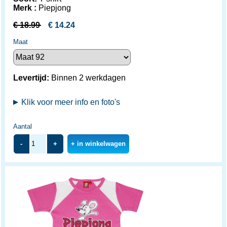
Merk :
Piepjong
€
18.99
€
14.24
Maat
Levertijd:
Binnen 2 werkdagen
Klik voor meer info en foto's
Aantal
-
+
+ in winkelwagen