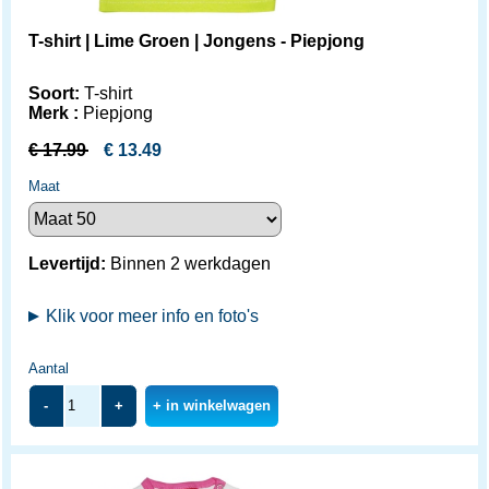
T-shirt | Lime Groen | Jongens - Piepjong
Soort:
T-shirt
Merk :
Piepjong
€
17.99
€
13.49
Maat
Levertijd:
Binnen 2 werkdagen
Klik voor meer info en foto's
Aantal
-
+
+ in winkelwagen