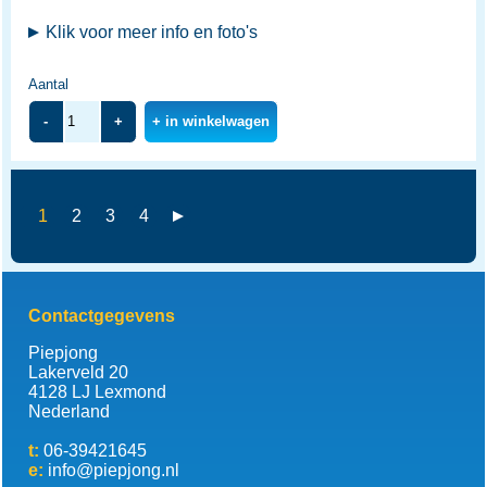
Klik voor meer info en foto's
Aantal
-
+
+ in winkelwagen
1
2
3
4
Contactgegevens
Piepjong
Lakerveld 20
4128 LJ Lexmond
Nederland
t:
06-39421645
e:
info@piepjong.nl